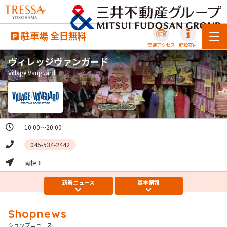
駐車場 全日無料
交通アクセス
施設案内
ヴィレッジヴァンガード
Village Vanguard
10:00～20:00
045-534-2442
南棟3F
新着
ニュース
基本
情報
ショップニュース