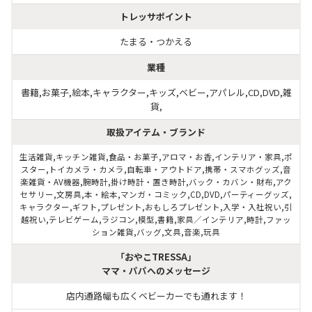
トレッサポイント
たまる・つかえる
業種
書籍,お菓子,絵本,キャラクター,キッズ,ベビー,アパレル,CD,DVD,雑
貨,
取扱アイテム・ブランド
生活雑貨,キッチン雑貨,食品・お菓子,アロマ・お香,インテリア・家具,ポ
スター,トイカメラ・カメラ,自転車・アウトドア,携帯・スマホグッズ,音
楽雑貨・AV機器,腕時計,掛け時計・置き時計,バック・カバン・財布,アク
セサリー,文房具,本・絵本,マンガ・コミック,CD,DVD,パーティーグッズ,
キャラクター,ギフト,プレゼント,おもしろプレゼント,入学・入社祝い,引
越祝い,テレビゲーム,ラジコン,模型,書籍,家具／インテリア,時計,ファッ
ション雑貨,バッグ,文具,音楽,玩具
「おやこTRESSA」
ママ・パパへのメッセージ
店内通路幅も広くベビーカーでも通れます！