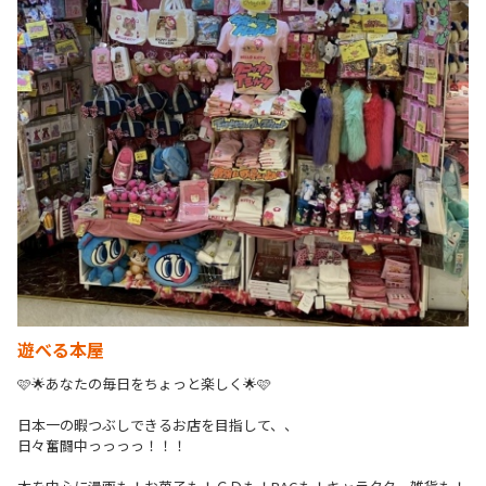
遊べる本屋
🩷🌟あなたの毎日をちょっと楽しく🌟🩷

日本一の暇つぶしできるお店を目指して、、

日々奮闘中っっっっ！！！
