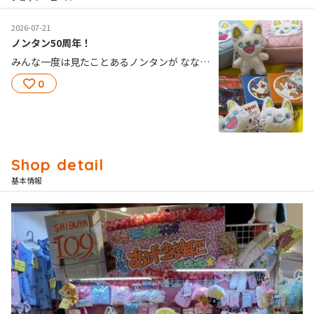
2026-07-21
ノンタン50周年！
みんな一度は見たことあるノンタンが なななんと＼＼ ５０周年🥳 ／／ 50周年限定のめちゃくちゃかわいい 色合いのノンタンたちが大集合🌟 ぜんぶほしすぎるーーー！ 南棟３階ヴィレッジヴァンガードにて 販売してます👼 ご来店お待ちしてまーす🌟
0
基本情報