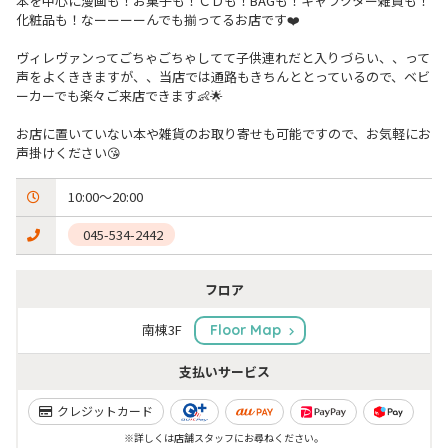
本を中心に漫画も！お菓子も！ＣＤも！BAGも！キャラクター雑貨も！
化粧品も！なーーーーんでも揃ってるお店です❤️

ヴィレヴァンってごちゃごちゃしてて子供連れだと入りづらい、、って
声をよくききますが、、当店では通路もきちんととっているので、ベビ
ーカーでも楽々ご来店できます👶🌟

お店に置いていない本や雑貨のお取り寄せも可能ですので、お気軽にお
声掛けください😘
10:00～20:00
 045-534-2442
フロア
南棟3F
Floor Map
支払いサービス
クレジットカード
※詳しくは店舗スタッフにお尋ねください。