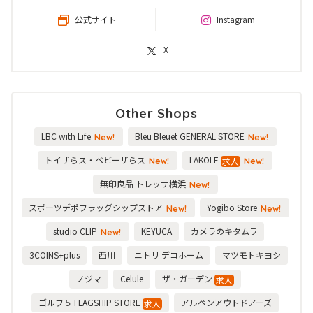
公式サイト
Instagram
X
Other Shops
LBC with Life
Bleu Bleuet GENERAL STORE
New!
New!
トイザらス・ベビーザらス
LAKOLE
求人
New!
New!
無印良品 トレッサ横浜
New!
スポーツデポフラッグシップストア
Yogibo Store
New!
New!
studio CLIP
KEYUCA
カメラのキタムラ
New!
3COINS+plus
西川
ニトリ デコホーム
マツモトキヨシ
ノジマ
Celule
ザ・ガーデン
求人
ゴルフ５ FLAGSHIP STORE
アルペンアウトドアーズ
求人