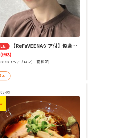
【ReFaVEENAケア付】似合わせカット¥5,368
ALE
8
(税込)
sh coco（ヘアサロン） [南棟2F]
4
-08-09
w