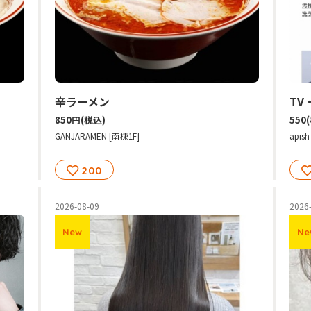
辛ラーメン
850円
(税込)
550
GANJARAMEN [南棟1F]
api
200
2026-08-09
2026
New
Ne