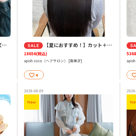
1
【夏におすすめ！】カット＋髪質改善ストレート＋ReFaVENNA
SALE
S
18656
(税込)
536
apish coco（ヘアサロン） [南棟2F]
api
4
2026-08-09
2026
New
Ne