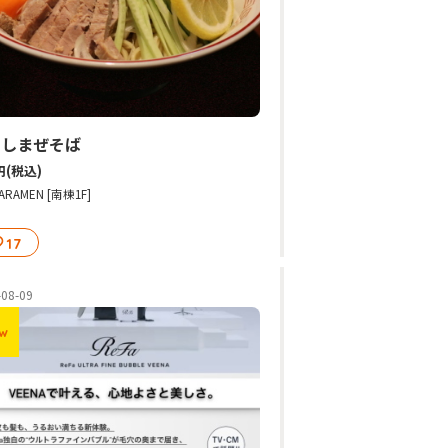
やしまぜそば
円
(税込)
ARAMEN [南棟1F]
17
-08-09
w