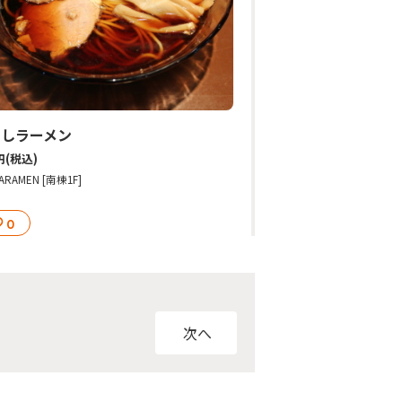
やしラーメン
円
(税込)
ARAMEN [南棟1F]
0