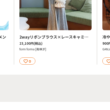
メン
2wayリボンブラウス×レースキャミドレスセット
冷
23,100円
(税込)
900
form forma [南棟2F]
GANJ
0