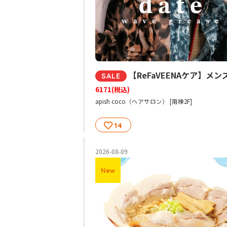
【ReFaVEENAケア】メンズカット＋眉カット¥617
SALE
6171
(税込)
apish coco（ヘアサロン） [南棟2F]
14
2026-08-09
New