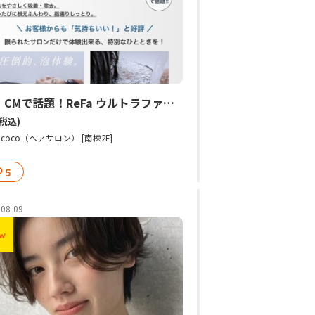
TV・CMで話題！ReFa ウルトラファインバブル VEENA導入しました！
(税込)
sh coco（ヘアサロン） [南棟2F]
5
-08-09
w