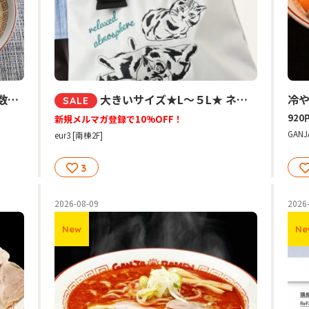
お土産ラーメン お土産つけめん 数量限定
大きいサイズ★L～５L★ ネコ刺繍トートバック
冷
SALE
920
新規メルマガ登録で10%OFF！
GANJ
eur3 [南棟2F]
3
2026-08-09
2026
New
Ne