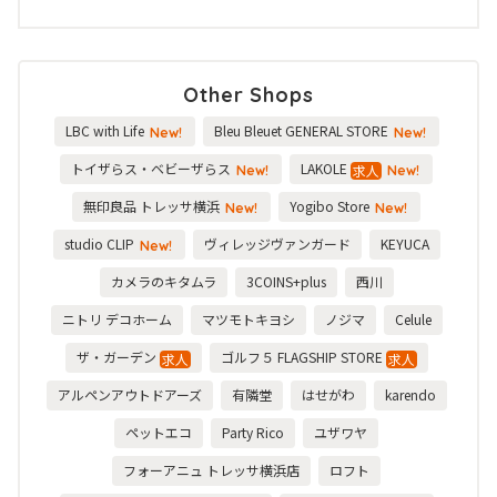
Other Shops
LBC with Life
Bleu Bleuet GENERAL STORE
New!
New!
トイザらス・ベビーザらス
LAKOLE
求人
New!
New!
無印良品 トレッサ横浜
Yogibo Store
New!
New!
studio CLIP
ヴィレッジヴァンガード
KEYUCA
New!
カメラのキタムラ
3COINS+plus
西川
ニトリ デコホーム
マツモトキヨシ
ノジマ
Celule
ザ・ガーデン
ゴルフ５ FLAGSHIP STORE
求人
求人
アルペンアウトドアーズ
有隣堂
はせがわ
karendo
ペットエコ
Party Rico
ユザワヤ
フォーアニュ トレッサ横浜店
ロフト