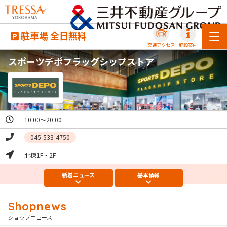
駐車場 全日無料
交通アクセス
施設案内
スポーツデポフラッグシップストア
10:00～20:00
045-533-4750
北棟1F・2F
新着
ニュース
基本
情報
ショップニュース