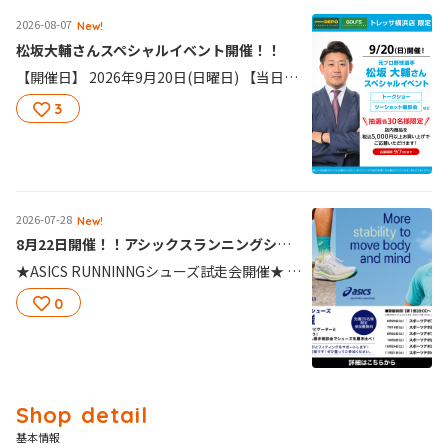
2026-08-07
New!
松坂大輔さんスペシャルイベント開催！！
【開催日】 2026年9月20日(日曜日) 【当日のスケジュール】 13時00分：受付開始 13時30分：イベント開始 ・トークショー ・2ショット撮影会 ・じゃんけん大会(景品は当日のお楽しみ！) 15時：終了予定 【応募条件】 神奈川県内のスポーツデポ、アルペン、ゴルフ5店舗にて店内商品税込5,000円以上をご購入の上、専用応募フォームよりご応募いただいた方から抽選で各30名様をご招待いたします。 ※ご応募には商品お買い上げ時に受け取られたレシート記載の「バーコード直下の18桁の番号」が必要となります。必ずレシートをお受け取りください。 ※応募は1会計につきスポーツデポもしくはゴルフ5のイベントどちらか1回の応募となります。 ※イベント応募の詳細について不明な点は店頭スタッフにおたずねください。 【応募期間】 8月7日(土)～9月7日(月)
3
2026-07-28
New!
8月22日開催！！アシックスランニングシューズ 試走会イベント！！
★ASICS RUNNINNGシューズ試走会開催★ マラソン インフルエンサー＆ナビゲーターとアシックスを履いて一緒に走ろう！ 走った後は店舗で開催中の試し履き相談会でシューズを履き比べ！ あなたの足に合うシューズ選びとフィティングをサポートします！ 【イベント詳細】 ＜試走会イベント概要＞ 先着 20名様限定。参加費無料 ・前半パート:商品説明、担当者挨拶 ・後半パート:試し履き&ペース走(5km程度)の実施 ※悪天時は、中止となります。予めご了承ください。 ＜試走会 開催時間＞ 第１部 8:00～10:00 【タイムテーブル】 ■ 8:00 お客様受付/お着換え/サンプル試着 ■ 8:30 オープニング/商品説明 ■ 8:40 準備体操 /写真撮影 ■ 8:45 試走 ■ 9:30 店舗到着/クールダウン ■ 9:45 お着換え/購入タイム 第２部 10:00～12:00 【タイムテーブル】 ■ 10:00 お客様受付/お着換え/サンプル試着 ■ 10:30 オープニング/商品説明 ■ 10:40 準備体操 /写真撮影 ■ 10:45 試走 ■ 11:30 店舗到着/クールダウン ■ 11:45 お着換え/購入タイム ＜試し履き相談会イベント概要＞ 参加費無料 ・取り揃えたアシックスシューズサンプルを履き比べお客様にあった１足を選んで頂けます。 ・店舗の専任スタッフによる足型測定マシンを使ったシューズフィッティングを行い、お客様の足にピッタリのシューズ選びをサポートします。 ＜試し履き相談会 開催時間＞ 土曜日 10:00～18:00 日曜日 10:00～17:00
0
基本情報