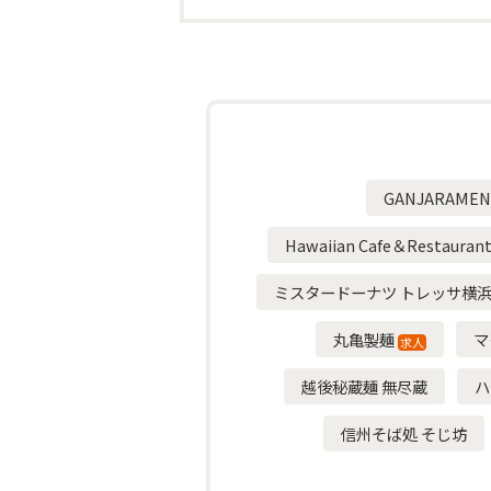
GANJARAMEN
Hawaiian Cafe＆Restauran
ミスタードーナツ トレッサ横
丸亀製麺
マ
求人
越後秘蔵麺 無尽蔵
ハ
信州そば処 そじ坊