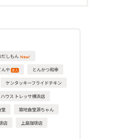
】おだしもん
New!
てんや
とんかつ和幸
求人
ケンタッキーフライドチキン
ハウス トレッサ横浜店
食堂
築地食堂源ちゃん
琲店
上島珈琲店