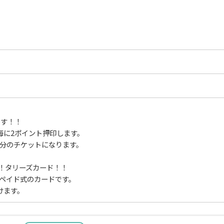


す！！

毎に2ポイント押印します。

円分のチケットになります。

！タリーズカード！！

リペイド式のカードです。

けます。