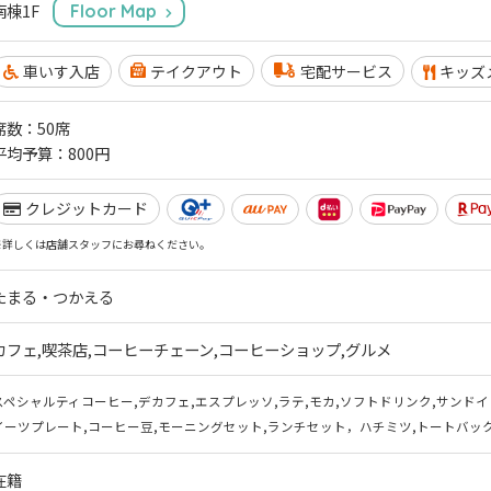
南棟1F
Floor Map
車いす入店
テイクアウト
宅配サービス
キッズ
席数：50席

平均予算：800円
クレジットカード
※詳しくは店舗スタッフにお尋ねください。
たまる・つかえる
カフェ,喫茶店,コーヒーチェーン,コーヒーショップ,グルメ
スペシャルティコーヒー,デカフェ,エスプレッソ,ラテ,モカ,ソフトドリンク,サンドイ
イーツプレート,コーヒー豆,モーニングセット,ランチセット，ハチミツ,トートバック
在籍