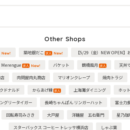
Other Shops
築地銀だこ
【5/29（金）NEW OPEN
求人
New!
New!
t Merengue
バケット
鶴橋風月
天丼
求人
求人
New!
浜店
肉問屋肉丸商店
マリオンクレープ
焼肉トラジ
クドナルド
からあげ縁
上海灘ダイニング
ホット
求人
ングリータイガー
長崎ちゃんぽん リンガーハット
富士力
回転寿司みさき
大戸屋
洋麺屋 五右衛門
星乃珈
スターバックス コーヒー トレッサ横浜店
しゃぶ葉