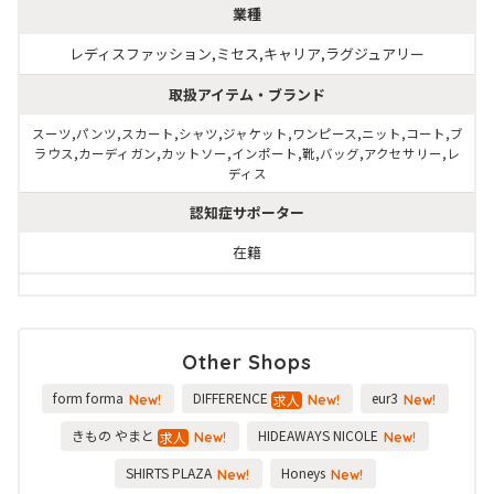
業種
レディスファッション,ミセス,キャリア,ラグジュアリー
取扱アイテム・ブランド
スーツ,パンツ,スカート,シャツ,ジャケット,ワンピース,ニット,コート,ブ
ラウス,カーディガン,カットソー,インポート,靴,バッグ,アクセサリー,レ
ディス
認知症サポーター
在籍
Other Shops
form forma
DIFFERENCE
eur3
求人
New!
New!
New!
きもの やまと
HIDEAWAYS NICOLE
求人
New!
New!
SHIRTS PLAZA
Honeys
New!
New!