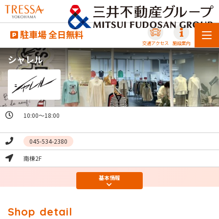
駐車場 全日無料
交通アクセス
施設案内
シャレル
10:00～18:00

045-534-2380
南棟2F
基本
情報