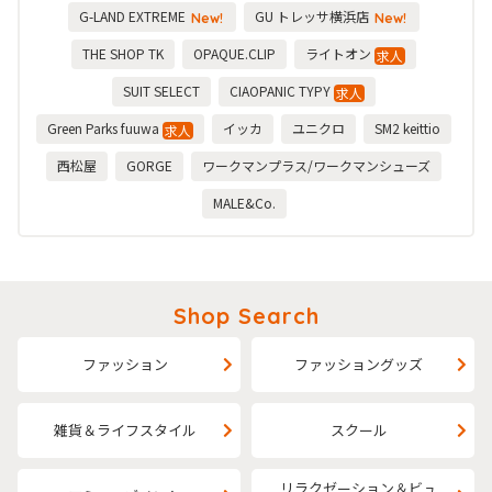
G-LAND EXTREME
GU トレッサ横浜店
New!
New!
THE SHOP TK
OPAQUE.CLIP
ライトオン
求人
SUIT SELECT
CIAOPANIC TYPY
求人
Green Parks fuuwa
イッカ
ユニクロ
SM2 keittio
求人
西松屋
GORGE
ワークマンプラス/ワークマンシューズ
MALE&Co.
Shop Search
ファッション
ファッショングッズ
雑貨＆ライフスタイル
スクール
リラクゼーション＆ビュ