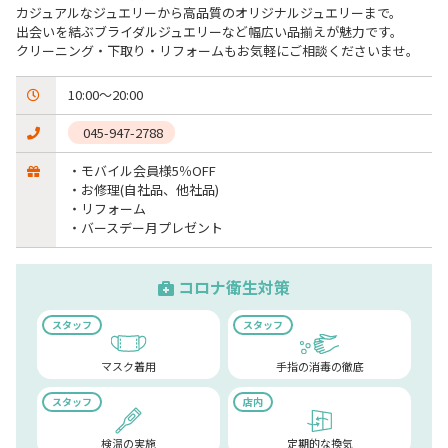
カジュアルなジュエリーから高品質のオリジナルジュエリーまで。

出会いを結ぶブライダルジュエリーなど幅広い品揃えが魅力です。

クリーニング・下取り・リフォームもお気軽にご相談くださいませ。
10:00〜20:00
 045-947-2788
・モバイル会員様5％OFF 

・お修理(自社品、他社品)

・リフォーム

・バースデー月プレゼント
コロナ衛生対策
スタッフ
スタッフ
マスク着用
手指の消毒の徹底
スタッフ
店内
検温の実施
定期的な換気