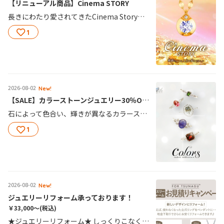
【リニューアル商品】Cinema STORY
長きにわたり愛されてきたCinema Story。 生まれ変わって今の時代に寄り添うジュエリーへと 進化しました。 「映画のような人生を歩んでほしい」 全ての女性はいつだって”自分ストーリー”の主役。 永遠の輝き一粒ダイヤモンドネックレスとともに、 映画のような人生を。 色褪せることのない想いをCinema STORYに込めて。 自身へのご褒美に、ギフトへもおすすめです。
1
2026-08-02
New!
【SALE】カラーストーンジュエリー30％OFF！！
石によって色合い、輝きが異なるカラーストーン 奥深いカラーストーンの世界を一度のぞいてみませんか？ ミルフローラでは沢山のカラーストーンジュエリーを取り揃えております！！ 是非この機会にお立ち寄りくださいませ！
1
2026-08-02
New!
ジュエリーリフォーム承っております！
￥33,000～
(税込)
★ジュエリーリフォーム★ しっくりこなくなったデザインをリフォームしてもう一度楽しんだり、お子さまやお孫さまに似合うデザインにリフォームして受け継いだり…宝石は世代を超えて家族をつなぐことができるもの。あなたから“家族の宝石”の歴史をはじめてみませんか？