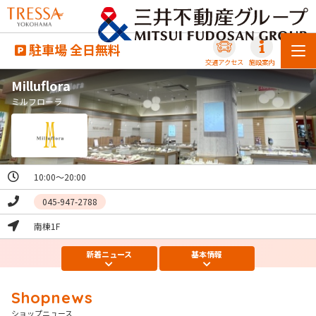
駐車場 全日無料
交通アクセス
施設案内
Milluflora
ミルフローラ
10:00〜20:00
045-947-2788
南棟1F
新着
ニュース
基本
情報
ショップニュース