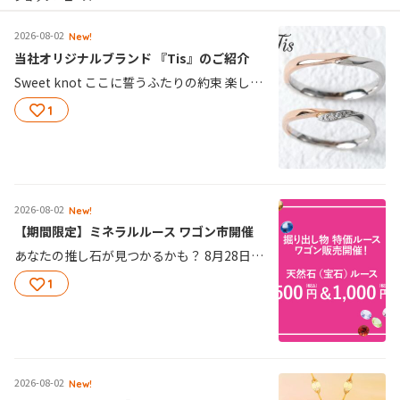
2026-08-02
New!
当社オリジナルブランド 『Tis』のご紹介
Sweet knot ここに誓うふたりの約束 楽しくて優しくてほんのり甘い そんなふたりの時間を永遠に 作製可能範囲#5～#23 0175-6025-0039 / PT900 K18PG ¥203,500（税込） 作製可能範囲#3～#19 0145-0105-0227 / PT900 K18PG ダイヤモンド ¥165,000（税込） ■Tis オフィシャルサイト https://tis-official.jp/ ■Tisインスタグラム https://www.instagram.com/tisofficial.jp/ ■事前のWEBご来店予約で3千円分の割引券プレゼント！※ご来店いただける店舗をお選びください。 https://www.estellebridal.jp/shoplist/
1
2026-08-02
New!
【期間限定】ミネラルルース ワゴン市開催
あなたの推し石が見つかるかも？ 8月28日（金）～30日（日）の3日間で ミネラルルースワゴン市開催予定です！！ 天然石ルースが500円 1000円で大集合★ お気に入りの1粒を探しにきてください！
1
2026-08-02
New!