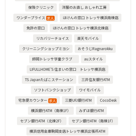
保険クリニック
洋服のお直し おしゃれ工房
ワンダープライス
ほけんの窓口 トレッサ横浜南棟店
求人
免許の窓口
ほけんの窓口 トレッサ横浜北棟店
リカバリーチョイス
楽天モバイル
クリーニングショップミヨシ
おそうじRagnarokku
師岡トレッサ学童クラブ
auスタイル
LIFULLHOME’S 住まいの窓口 トレッサ横浜店
TS Japanたばこステーション
三井住友銀行ATM
ソフトバンクショップ
ワイモバイル
宅急便カウンター
三菱UFJ銀行ATM
CocoDesk
求人
横浜銀行ATM（南棟1F）
みずほ銀行ATM
セブン銀行ATM（北棟2F）
セブン銀行ATM（南棟1F）
横浜信用金庫駒岡支店トレッサ横浜出張所ATM