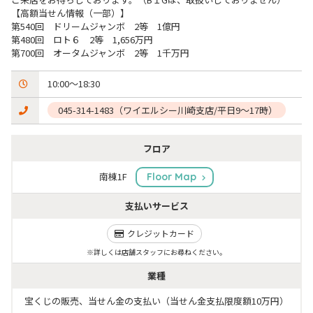
【高額当せん情報（一部）】

第540回　ドリームジャンボ　2等　1億円

第480回　ロト６　2等　1,656万円

第700回　オータムジャンボ　2等　1千万円
10:00～18:30
 045-314-1483（ワイエルシー川崎支店/平日9～17時）
フロア
南棟1F
Floor Map
支払いサービス
クレジットカード
※詳しくは店舗スタッフにお尋ねください。
業種
宝くじの販売、当せん金の支払い（当せん金支払限度額10万円）