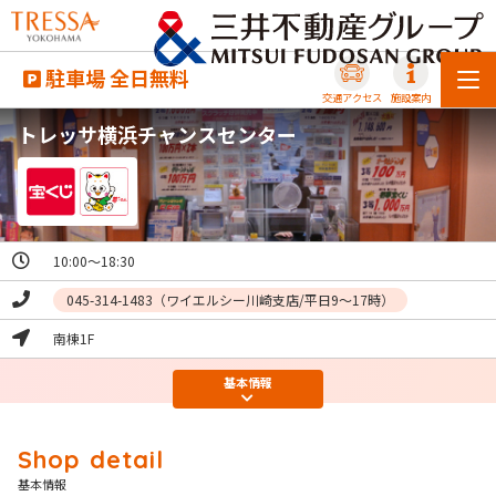
駐車場 全日無料
交通アクセス
施設案内
トレッサ横浜チャンスセンター
10:00～18:30
045-314-1483（ワイエルシー川崎支店/平日9～17時）
南棟1F
基本
情報
基本情報