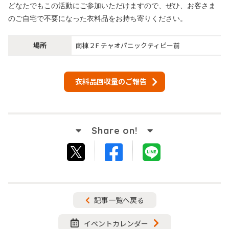
どなたでもこの活動にご参加いただけますので、ぜひ、お客さま
のご自宅で不要になった衣料品をお持ち寄りください。
場所
南棟２F チャオパニックティピー前
衣料品回収量のご報告
Facebook
LINE
tweet
でシ
で送
する
ェア
る
記事一覧へ戻る
する
イベントカレンダー