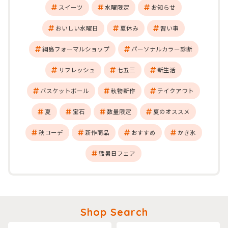
スイーツ
水曜限定
お知らせ
おいしい水曜日
夏休み
習い事
綱島フォーマルショップ
パーソナルカラー診断
リフレッシュ
七五三
新生活
バスケットボール
秋物新作
テイクアウト
夏
宝石
数量限定
夏のオススメ
秋コーデ
新作商品
おすすめ
かき氷
猛暑日フェア
Shop Search