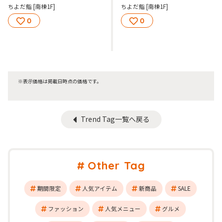
ちよだ鮨 [南棟1F]
ちよだ鮨 [南棟1F]
0
0
※表示価格は掲載日時点の価格です。
Trend Tag一覧へ戻る
Other Tag
期間限定
人気アイテム
新商品
SALE
ファッション
人気メニュー
グルメ