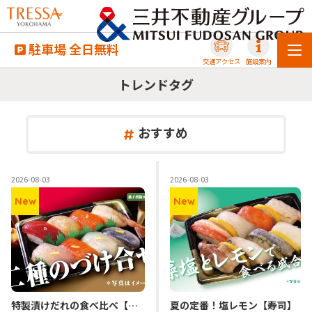
駐車場 全日無料
交通アクセス
施設案内
トレンドタグ
おすすめ
2026-08-03
2026-08-03
New
New
特製漬けだれの食べ比べ【寿司】
夏の定番！塩レモン【寿司】