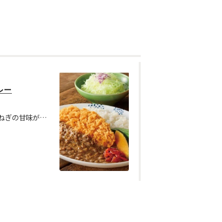
レー
香り豊かなスパイスと炒めた玉ねぎの甘味が際立つ豚ひき肉たっぷりのかつカレー。 サクサクのかつに相性抜群の濃厚ルーと夏野菜を添えたこだわりの一皿。