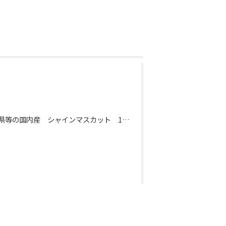
★お野菜・果物コーナー 山梨県等の国内産 シャインマスカット 100ｇ当り398円（税込430円） ★お肉屋さんコーナー 国産黒毛和牛切落し（モモ・肩・バラ）100ｇ当り398円（税込430円） ★お魚屋さんコーナー 鹿児島県産 うなぎ蒲焼（長焼）1尾1680円（税込1,814円）・2尾2980円（税込3219円） ★日配食品コーナー マルちゃん 焼そば（ソース・塩・各3人前）各188円（税込203円） ★お惣菜コーナー 若鶏もも唐揚げ 100ｇ当り198円（税込214円） ★一般食品コーナー にんべんつゆの素（1ℓ）・ミツカンカンタン酢（800ｍℓ）各338円（税込365円）※お1人様あわせて2点限り