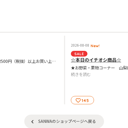
2026-08-08
New!
SALE
☆本日のイチオシ商品☆
～三和ポイントカード会員様～ ★本日は2500円（税抜）以上お買い上げのお客様は、三和のポイント3倍キャンペーンを行っております。是非この機会にご利用下さいませ。
続きを読む
145
SANWAのショップページへ戻る