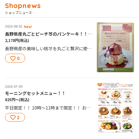
ショップニュース
2026-08-02
New!
長野県産丸ごとピーチ🍑のパンケーキ！！🥞🥞
2,178円
(税込)
長野県産の美味しい桃🍑を丸ごと贅沢に使用しました！！夢のようなみずみずしさと上品な甘みが広がる、旬の桃🍑を主役にしたパンケーキをお愉しみください！！ 季節限定！パンケーキです🥞🥞
0
2026-07-09
モーニングセットメニュー！！
825円〜
(税込)
平日限定！！ 10時〜11時まで限定！！ お一人様「1ドリンク1フード制」となります！
2