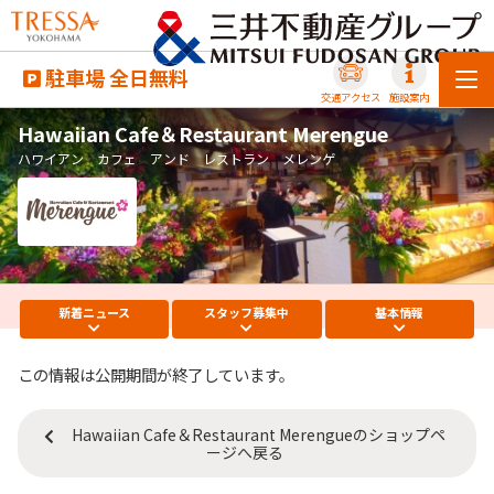
駐車場 全日無料
交通アクセス
施設案内
Hawaiian Cafe＆Restaurant Merengue
ハワイアン カフェ アンド レストラン メレンゲ
新着
ニュース
スタッフ
募集中
基本
情報
この情報は公開期間が終了しています。
Hawaiian Cafe＆Restaurant Merengueのショップペ
ージへ戻る