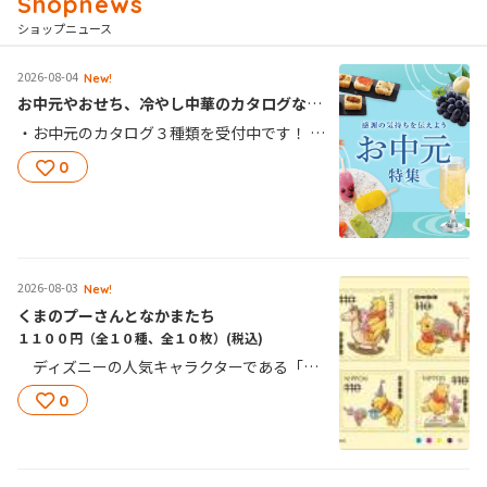
ショップニュース
2026-08-04
New!
お中元やおせち、冷やし中華のカタログなど受付中！タブレットで申込もできます。
・お中元のカタログ３種類を受付中です！ 郵便局のお中元ギフト、東京特撰、プレミアムの３種類（8/10まで、百貨店・有名専門店カタログは終了しました） ※早割やキャンペーンは終了しました ・頒布会カタログ受付中！毎月旬のものをお届け！ 最低6ヶ月以上、もしくは6個以上のお申込みからとなります。 ※新規申込は8月20日（木）まで 継続申込は9月15日（火）まで ・様々なチラシやカタログも受付中です！ 敬老の日と季節の贈り物カタログ（敬老の日9/9、季節の贈り物10/13まで） 敬老の日＆秋のおくりものカタログ（敬老の日は9/9、秋のおくりものは9/30まで） 冷やし中華(9/30まで) 郵便局のおせち スーパー早割（8/31まで！※窓口でのタブレット受付又はネットショップ限定） 秋田えだまめカタログ（9/25まで） ぽすくまの紅茶セット（9/18まで） シャインマスカットのカタログ（10/30まで） 全国麺祭り（8/31まで） 宮崎県産訳ありアップルマンゴー（8/14まで） 山梨県産桃＆旬の桃（8/31まで） 敬老の日・秋のおくりものカタログ（タブレットの他に用紙でも申し込みは可）（9/9まで） 石川県産こだますいか＆梨（9/18まで） 夏のおすすめセレクション（9/30まで） お米販売カタログ ネットショップやタブレットでも申込可（9/4まで） 夏のおいしい！をつめこみました！（９/30まで） つぶらなカボスと仲間たちカタログ 夏号(９/30まで) おいしいお取り寄せ 夏号（8/31まで） 全国麺祭りのカタログ 上期（8/31まで） 毎日飲みたいドリンク＆スープ 春夏号（9/30まで） 梅干し＆めんたいこのカタログ 上期（9/30まで） 全国カレー祭り上期（9/30まで） ふるさと小包全国版カタログ、春夏号（9/30まで） 化粧品&サプリメント 春夏号（9/30まで） 足快バスマット＆珪藻土グッズのカタログ（2027年2月26日まで） 防災用品カタログ 上期（8/31まで） 慶・弔のカタログ 春夏カタログ（8/31まで） 森永乳業カタログ 上期（9/30まで） ぽすくまと仲間たち ネームシリーズカタログ（タブレットで申し込みも可）（3/31まで） 日本香堂のご贈答用お線香カタログ（2027年3/31まで） 魚沼うまいもの発 カタログ（2027年3/31まで） 和歌山のええもん詰合せ 春夏号（9/30まで） 実印・銀行印（認印）カタログ（2027年3/31まで） など ※詳しくは郵便局に置いてあるカタログ、または窓口まで！
0
2026-08-03
New!
くまのプーさんとなかまたち
１１００円（全１０種、全１０枚）
(税込)
ディズニーの人気キャラクターである「くまのプーさんとなかまたち」を切手のデザインとしました。 切手およびシート余白のイラストは、本切手オリジナルのデザインとなっています。
0