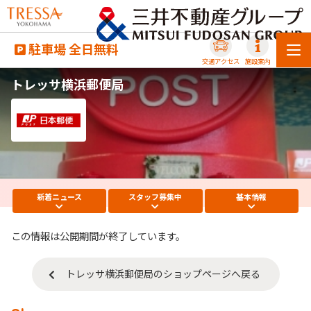
駐車場 全日無料
交通アクセス
施設案内
トレッサ横浜郵便局
新着
ニュース
スタッフ
募集中
基本
情報
この情報は公開期間が終了しています。
トレッサ横浜郵便局のショップページへ戻る