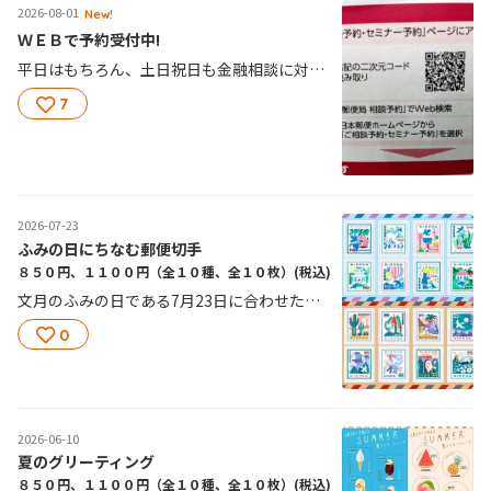
2026-08-01
New!
ＷＥＢで予約受付中!
平日はもちろん、土日祝日も金融相談に対応しています。 ＷＥＢ予約も受付しておりますので、画像の二次元コード、もしくはＵＲＬより入力できます。 ご予約、ご来局お待ちしております。
7
2026-07-23
ふみの日にちなむ郵便切手
８５０円、１１００円（全１０種、全１０枚）
(税込)
文月のふみの日である7月23日に合わせた、特殊切手「ふみの日にちなむ郵便切手」です。 今回は「ふみの旅」をテーマに、85円シートでは白い鳥が、110円シートでは青い鳥が、世界中のさまざまな場所へお便りを届ける様子をステンシル風のイラストで表現しています。 ※ステンシルとは絵柄や模様、ロゴなどを切り抜いた型紙を通して色を吹き付けたり、塗ったりすることで下地に転写する技法のことです。
0
2026-06-10
夏のグリーティング
８５０円、１１００円（全１０種、全１０枚）
(税込)