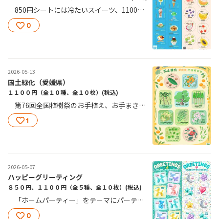
850円シートには冷たいスイーツ、1100円シートには夏のくだものをイラストで描き、清涼感のあるデザインとしました。
0
2026-05-13
国土緑化（愛媛県）
１１００円（全１０種、全１０枚）
(税込)
第76回全国植樹祭のお手植え、お手まきに関する樹種のほか、愛媛県にちなむものを採用しています。
1
2026-05-07
ハッピーグリーティング
８５０円、１１００円（全５種、全１０枚）
(税込)
「ホームパーティー」をテーマにパーティーの飾りやモチーフを写実的なイラストで表現しました。 日常のお便りやお祝いのお便りなど幅広くお使いいただけるデザインです。
0