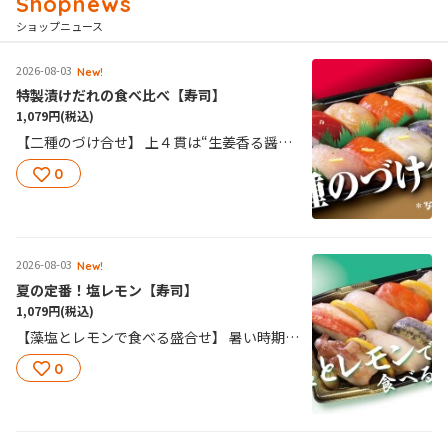
ショップニュース
2026-08-03
New!
特製漬けだれの食べ比べ【寿司】
1,079円
(税込)
【二種のづけ合せ】 上４貫は“生姜香る醤油風味”、 下４貫は“柚子胡椒風味”の 2種類の特製づけだれを使用しています。 醤油はつけずに、味の違いをお楽しみください。
0
2026-08-03
New!
夏の定番！塩レモン【寿司】
1,079円
(税込)
【藻塩とレモンで食べる盛合せ】 暑い時期にぴったり。 ネタの旨味を引き立てる藻塩と レモンの酸味が相性抜群！ 醤油はつけずにお召し上がりください♪
0