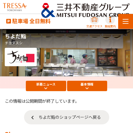
駐車場 全日無料
交通アクセス
施設案内
ちよだ鮨
チヨダスシ
新着
ニュース
基本
情報
この情報は公開期間が終了しています。
ちよだ鮨のショップページへ戻る