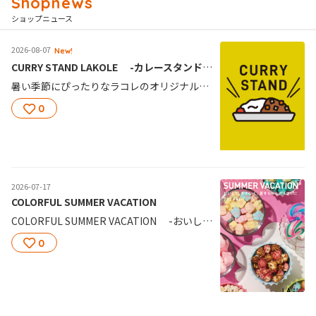
ショップニュース
2026-08-07
New!
CURRY STAND LAKOLE -カレースタンドラコレ-
暑い季節にぴったりなラコレのオリジナルカレー。 全国の店舗および公式WEBストア「and ST（アンドエスティ）」にて展開いたします。 注目は、「松阪牛」を贅沢に使った数量限定のプレミアムカレー。 大人気の淡路産牛すじカレーをはじめ、新作もご用意しております。 この機会に是非お試しください。
0
2026-07-17
COLORFUL SUMMER VACATION
COLORFUL SUMMER VACATION -おいしく、かわいく、夏をもっとカラフルに- ひとくちで気分が上がるカラフルなわたあめをはじめ みんなでシェアして楽しいポップコーンなど 夏を美味しく彩る豊富なラインアップ
0