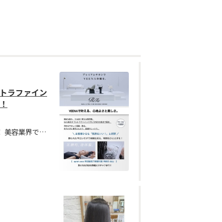
ウルトラファイン
た！
apish coco1番人気メニュー！！ 美容業界で話題！ReFaの新発想スパ機器「VEENA」導入！きめ細かなウルトラファインバブルが毛穴の汚れや髪の残留物をやさしく洗い流し、素髪から整える新感覚のケア。まるで頭がふわっと軽くなるような心地よさに、ハマる方続出！ぜひ一度ご体感ください。