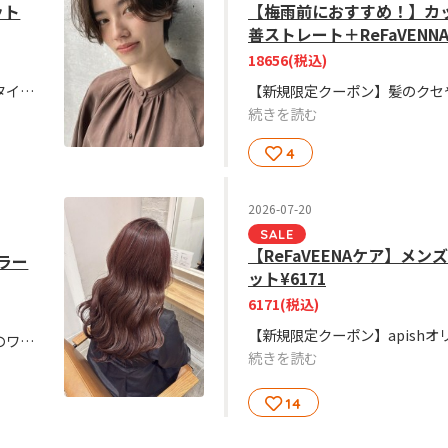
ット
【梅雨前におすすめ！】カ
善ストレート＋ReFaVENN
18656
(税込)
【新規限定クーポン】お客様のライフスタイルに合わせたヘアスタイルに！話題のReFaVEENAで頭皮から美しさを。頭皮の嫌なにおいもスッキリ！
続きを読む
4
2026-07-20
SALE
【ReFaVEENAケア】メ
ラー
ット¥6171
6171
(税込)
【新規平日限定クーポン】ブリーチなしのワンカラーのクーポンです。ワンカラーで自然な透明感＋似合わせカットで今っぽい垢抜けスタイルに仕上げます!
続きを読む
14