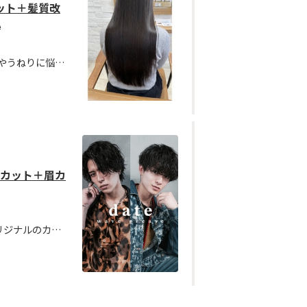
ット＋髪質改
A
【新規限定クーポン】髪のクセやうねりに悩んでいる方におすすめ！最先端の髪や肌と同じ弱酸性のやさしいパーマ液でクセやボリュームを改善し、仕上がりも自然なストレートヘアで髪も柔らかく綺麗にまとまります！
ンズカット＋眉カ
【新規限定クーポン】apishオリジナルのカット、パーマが人気で男性のお客様もたくさんご来店されています✨ ビジネススタイル、ショートヘア、人気のマッシュヘアなどぜひご相談下さい！