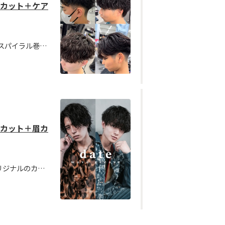
ンズカット＋ケア
【新規限定クーポン】波巻き、スパイラル巻き、ツイスパ、シャドーパーマなど人気のパーマスタイルを簡単に再現出来ます！ReFaVEENAケアで頭皮も髪もケア出来ます！シャドウパーマ#ルーズパーマ#フェザーパーマ
ンズカット＋眉カ
【新規限定クーポン】apishオリジナルのカット、パーマが人気で男性のお客様もたくさんご来店されています✨ ビジネススタイル、ショートヘア、人気のマッシュヘアなどぜひご相談下さい！