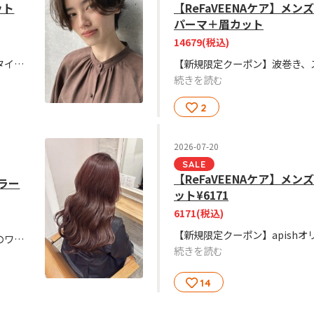
ット
【ReFaVEENAケア】メ
パーマ＋眉カット
14679
(税込)
【新規限定クーポン】お客様のライフスタイルに合わせたヘアスタイルに！話題のReFaVEENAで頭皮から美しさを。頭皮の嫌なにおいもスッキリ！
続きを読む
2
2026-07-20
SALE
【ReFaVEENAケア】メ
ラー
ット¥6171
6171
(税込)
【新規平日限定クーポン】ブリーチなしのワンカラーのクーポンです。ワンカラーで自然な透明感＋似合わせカットで今っぽい垢抜けスタイルに仕上げます!
続きを読む
14