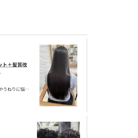
ット＋髪質改
A
【新規限定クーポン】髪のクセやうねりに悩んでいる方におすすめ！最先端の髪や肌と同じ弱酸性のやさしいパーマ液でクセやボリュームを改善し、仕上がりも自然なストレートヘアで髪も柔らかく綺麗にまとまります！