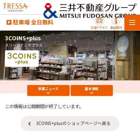
駐車場 全日無料
交通アクセス
施設案内
3COINS+plus
スリーコインズプラス
新着
ニュース
基本
情報
この情報は公開期間が終了しています。
3COINS+plusのショップページへ戻る