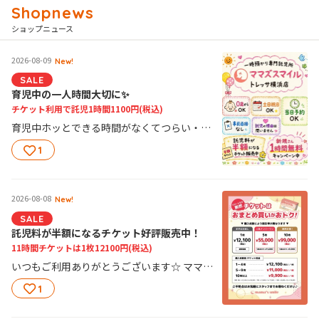
ショップニュース
2026-08-09
New!
SALE
育児中の一人時間大切に✨
チケット利用で託児1時間1100円
(税込)
育児中ホッとできる時間がなくてつらい・・・ 体調崩しているのに我慢しなきゃ・・・ そんなときはママズスマイルへ★ リフレッシュ・休息に お気軽にご利用ください☆自分時間を大切にしましょう！ チケットの購入で1時間あたり1100円～ご利用できます！ 会員登録ご予約はWEBサイトから＾＾ 急な預かり、変更、キャンセルもOK！
1
2026-08-08
New!
SALE
託児料が半額になるチケット好評販売中！
11時間チケットは1枚12100円
(税込)
いつもご利用ありがとうございます☆ ママズスマイルトレッサ横浜店は 子育て中のホッとできる時間を 応援します！！夏休みも応援★ お得なチケット販売中♪ 5枚で5500円引き☆10枚で22000円引き☆ おまとめ買いでさらにお得にご利用できます！ 詳しくはスタッフまでお尋ねください♪
1