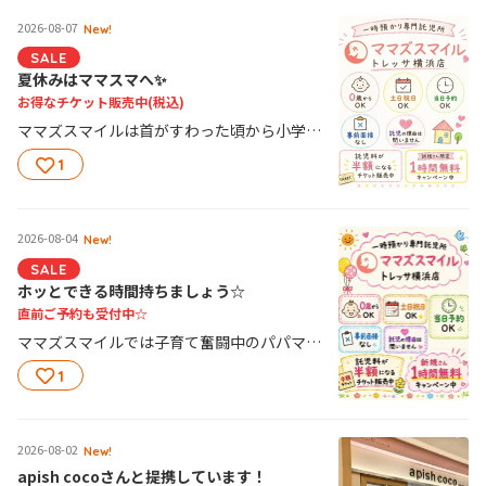
2026-08-07
New!
SALE
夏休みはママスマへ✨
お得なチケット販売中
(税込)
ママズスマイルは首がすわった頃から小学生までOK！ 兄弟一緒に利用ができて便利です！ 夏休みの預け先ぜひご検討ください☆ 託児料が半額になるチケットは おまとめ買いでさらにお得に！ チケット１枚￥12100 5枚で￥55000(1枚あたり￥11000) 10枚で￥99000(1枚あたり￥9900) たくさん買うほどお得になります(^▽^)/ トレッサ店以外も全店舗にて利用できます！
1
2026-08-04
New!
SALE
ホッとできる時間持ちましょう☆
直前ご予約も受付中☆
ママズスマイルでは子育て奮闘中のパパママの自分時間を応援します！！ 土日祝日も休まず営業しています☆ 暑い毎日ホッと一息ついたり、ゆっくり昼寝したり、趣味に没頭したり 託児理由は問いません！ １時間～お預かりします♪ ママズスマイル初めての方は１時間託児無料☆ ぜひお試しください！ 事前の見学も大歓迎です！！ 詳しくはWEBサイトにて＾＾
1
2026-08-02
New!
apish cocoさんと提携しています！