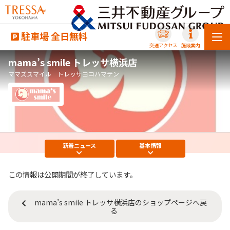
駐車場 全日無料
交通アクセス
施設案内
mama’s smile トレッサ横浜店
ママズスマイル トレッサヨコハマテン
新着
ニュース
基本
情報
この情報は公開期間が終了しています。
mama’s smile トレッサ横浜店のショップページへ戻
る