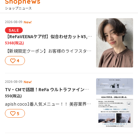
ショップニュース
2026-08-09
New!
SALE
【ReFaVEENAケア付】似合わせカット¥5,368
5368
(税込)
【新規限定クーポン】お客様のライフスタイルに合わせたヘアスタイルに！話題のReFaVEENAで頭皮から美しさを。頭皮の嫌なにおいもスッキリ！
4
2026-08-09
New!
TV・CMで話題！ReFa ウルトラファインバブル VEENA導入しました！
550
(税込)
apish coco1番人気メニュー！！ 美容業界で話題！ReFaの新発想スパ機器「VEENA」導入！きめ細かなウルトラファインバブルが毛穴の汚れや髪の残留物をやさしく洗い流し、素髪から整える新感覚のケア。まるで頭がふわっと軽くなるような心地よさに、ハマる方続出！ぜひ一度ご体感ください。
5