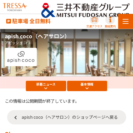
駐車場 全日無料
交通アクセス
施設案内
apish coco（ヘアサロン）
アピッシュ ココ
新着
ニュース
基本
情報
この情報は公開期間が終了しています。
apish coco（ヘアサロン）のショップページへ戻る