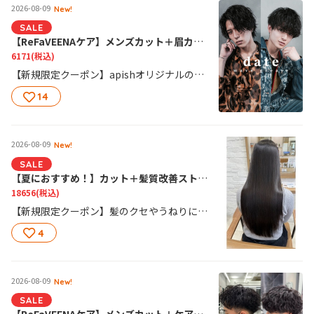
2026-08-09
New!
SALE
【ReFaVEENAケア】メンズカット＋眉カット¥6171
6171
(税込)
【新規限定クーポン】apishオリジナルのカット、パーマが人気で男性のお客様もたくさんご来店されています✨ ビジネススタイル、ショートヘア、人気のマッシュヘアなどぜひご相談下さい！
14
2026-08-09
New!
SALE
【夏におすすめ！】カット＋髪質改善ストレート＋ReFaVENNA
18656
(税込)
【新規限定クーポン】髪のクセやうねりに悩んでいる方におすすめ！最先端の髪や肌と同じ弱酸性のやさしいパーマ液でクセやボリュームを改善し、仕上がりも自然なストレートヘアで髪も柔らかく綺麗にまとまります！
4
2026-08-09
New!
SALE
【ReFaVEENAケア】メンズカット＋ケアパーマ＋眉カット